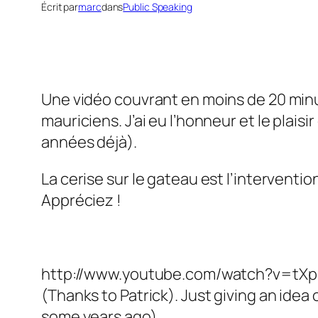
Écrit par
marc
dans
Public Speaking
Une vidéo couvrant en moins de 20 minu
mauriciens. J’ai eu l’honneur et le plais
années déjà).
La cerise sur le gateau est l’interventi
Appréciez !
http://www.youtube.com/watch?v=tX
(Thanks to Patrick). Just giving an idea 
some years ago).