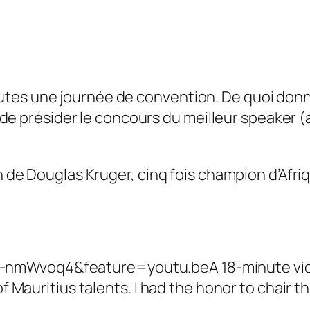
tes une journée de convention. De quoi donne
ir de présider le concours du meilleur speaker (
on de Douglas Kruger, cinq fois champion d’Afri
p-nmWvoq4&feature=youtu.be
A 18-minute vi
of Mauritius talents. I had the honor to chair 