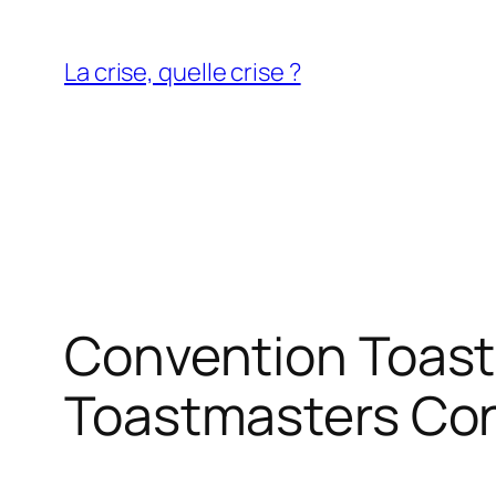
Aller
au
La crise, quelle crise ?
contenu
Convention Toast
Toastmasters Con