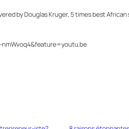
vered by Douglas Kruger, 5 times best African 
p-nmWvoq4&feature=youtu.be
ntrepreneur-iste?
8 raisons étonnantes 