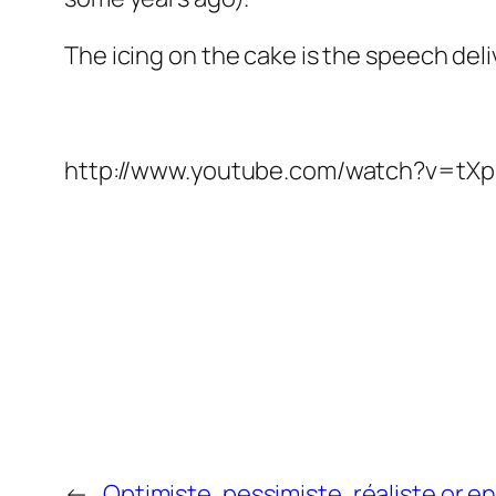
The icing on the cake is the speech deli
http://www.youtube.com/watch?v=tX
←
Optimiste, pessimiste, réaliste or e