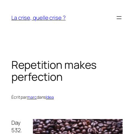
Aller
au
La crise, quelle crise ?
contenu
Repetition makes
perfection
Écrit par
marc
dans
Idea
Day
532.