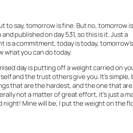
out to say, tomorrow is fine. But no, tomorrow i
and published on day 531, so this is it. Just a
t is a commitment, today is today, tomorrow’s
w what you can do today.
sed day is putting off a weight carried on yo
self and the trust others give you. It’s simple,
ings that are the hardest, and the one that are
ally not a matter of great effort, it’s just a m
night! Mine will be, I put the weight on the flo