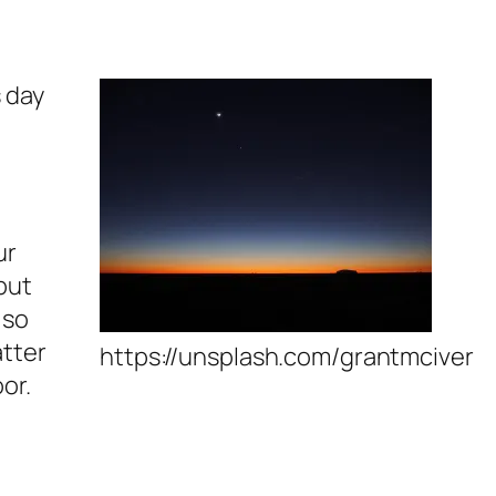
s day
ur
 but
 so
atter
https://unsplash.com/grantmciver
or.