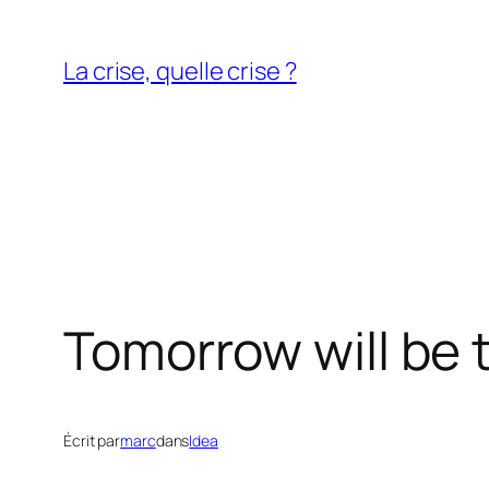
Aller
au
La crise, quelle crise ?
contenu
Tomorrow will be 
Écrit par
marc
dans
Idea