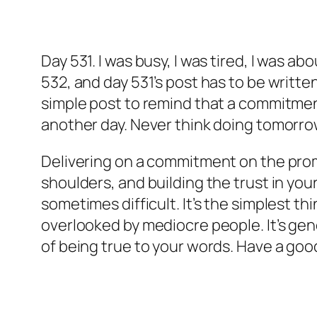
Day 531. I was busy, I was tired, I was ab
532, and day 531’s post has to be written 
simple post to remind that a commitmen
another day. Never think doing tomorro
Delivering on a commitment on the promi
shoulders, and building the trust in your
sometimes difficult. It’s the simplest th
overlooked by mediocre people. It’s gener
of being true to your words. Have a good 