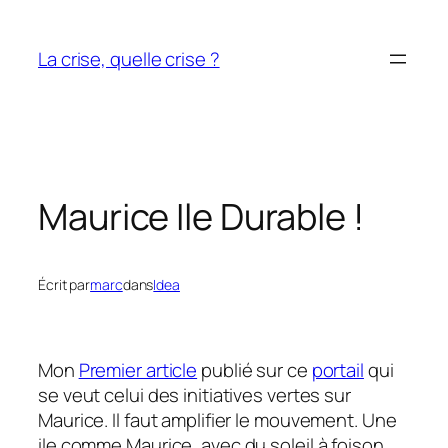
Aller
au
La crise, quelle crise ?
contenu
Maurice Ile Durable !
Écrit par
marc
dans
Idea
Mon
Premier article
publié sur ce
portail
qui
se veut celui des initiatives vertes sur
Maurice. Il faut amplifier le mouvement. Une
ile comme Maurice, avec du soleil à foison,