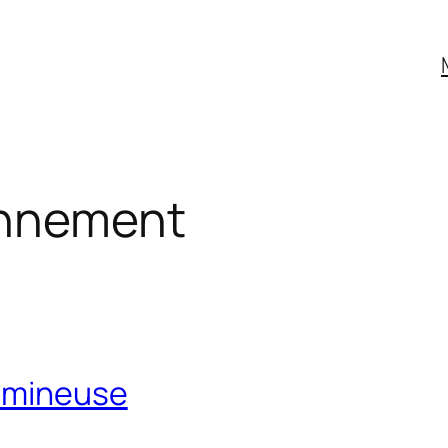
onnement
lumineuse