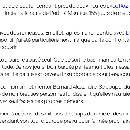
er et de discuter pendant près de deux heures avec
Roz
an Indien à la rame de Perth à Maurice. 155 jours de mer
on avec des rameuses. En effet, après ma rencontre avec
D
sportif, j’ai été particulièrement marqué par la confronta
couvrir.
oujours retrouvé seul. Que ce soit le bushman partant 
itude. De nos jours, bombardés par les multiples messa
essaire ! Le calme est devenu insupportable pour beauc
feu mon ami et mentor Bernard Alexandre. Se couper du 
e nombreuses personnes lui disaient qu’elles n’auraient 
uver seul face à ces propres démons.
r, 3 océans, des millions de coups de rame et des millie
 pendant son tour d’Europe prévu pour l’année prochaine