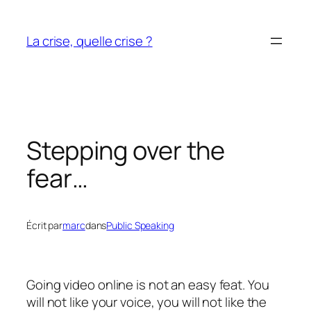
Aller
au
La crise, quelle crise ?
contenu
Stepping over the
fear…
Écrit par
marc
dans
Public Speaking
Going video online is not an easy feat. You
will not like your voice, you will not like the