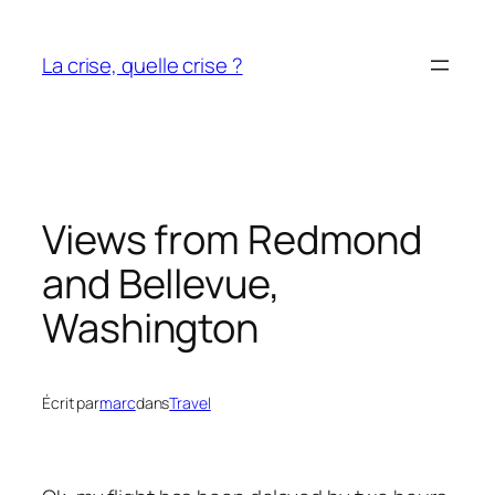
Aller
au
La crise, quelle crise ?
contenu
Views from Redmond
and Bellevue,
Washington
Écrit par
marc
dans
Travel