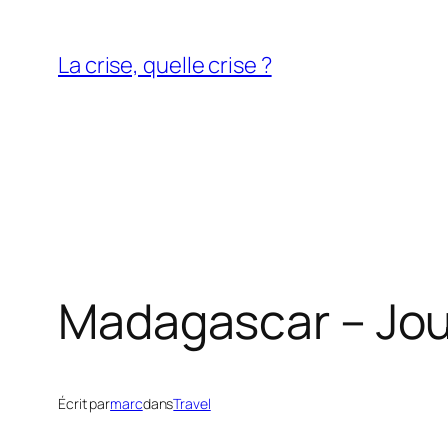
Aller
au
La crise, quelle crise ?
contenu
Madagascar – Jour
Écrit par
marc
dans
Travel