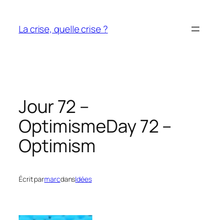
Aller
au
La crise, quelle crise ?
contenu
Jour 72 –
Optimisme
Day 72 –
Optimism
Écrit par
marc
dans
Idées