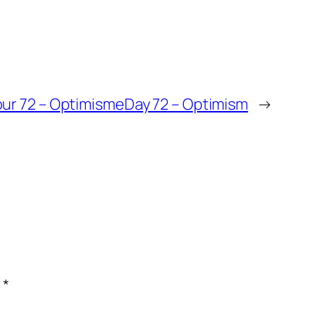
our 72 – Optimisme
Day 72 – Optimism
→
c
*