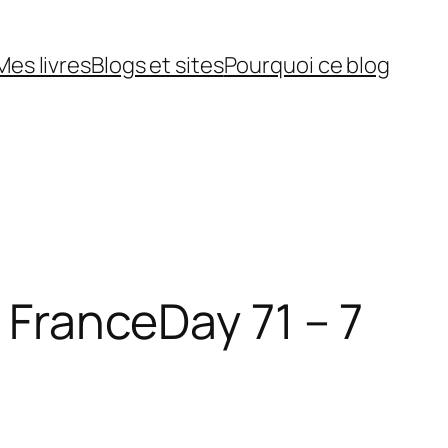
Mes livres
Blogs et sites
Pourquoi ce blog
a France
Day 71 – 7