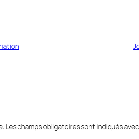
riation
J
e.
Les champs obligatoires sont indiqués ave