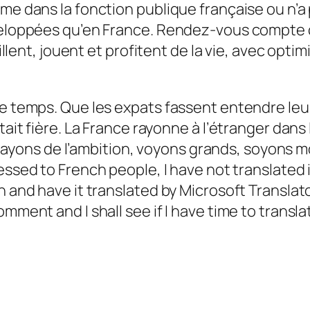
mme dans la fonction publique française ou n’a
développées qu’en France. Rendez-vous compt
aillent, jouent et profitent de la vie, avec opti
re temps. Que les expats fassent entendre leur
tait fière. La France rayonne à l’étranger dans l
rs, ayons de l’ambition, voyons grands, soyons m
ssed to French people, I have not translated it
 and have it translated by Microsoft Translator, 
ment and I shall see if I have time to translate