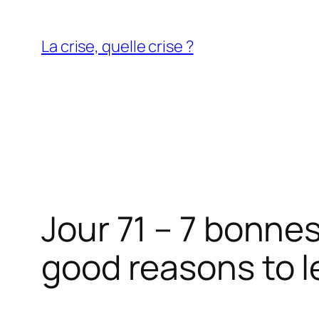
Aller
au
La crise, quelle crise ?
contenu
Jour 71 – 7 bonnes
good reasons to l