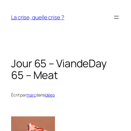
Aller
au
La crise, quelle crise ?
contenu
Jour 65 – Viande
Day
65 – Meat
Écrit par
marc
dans
Idées