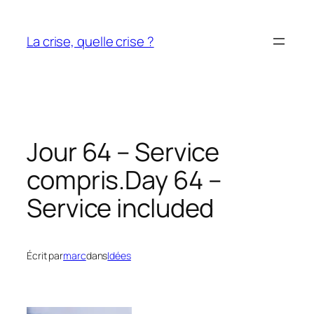
Aller
au
La crise, quelle crise ?
contenu
Jour 64 – Service
compris.
Day 64 –
Service included
Écrit par
marc
dans
Idées