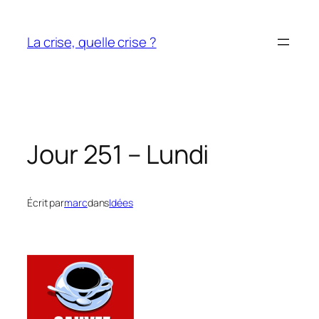
Aller
au
La crise, quelle crise ?
contenu
Jour 251 – Lundi
Écrit par
marc
dans
Idées