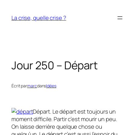
Aller
au
La crise, quelle crise ?
contenu
Jour 250 – Départ
Écrit par
marc
dans
Idées
Départ. Le départ est toujours un
moment difficile. Partir c’est mourir un peu.
On laisse derrière quelque chose ou
quelqu’un. Le départ c’est aussi l’espoir du