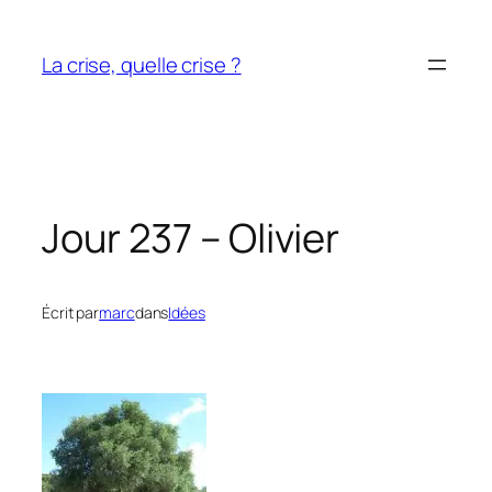
Aller
au
La crise, quelle crise ?
contenu
Jour 237 – Olivier
Écrit par
marc
dans
Idées