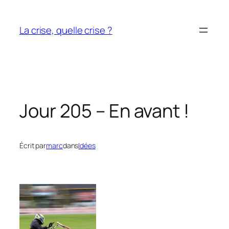
Aller
au
La crise, quelle crise ?
contenu
Jour 205 – En avant !
Écrit par
marc
dans
Idées