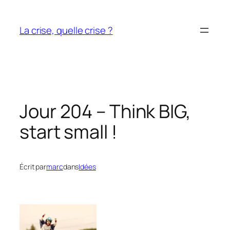
Aller
au
La crise, quelle crise ?
contenu
Jour 204 – Think BIG,
start small !
Écrit par
marc
dans
Idées