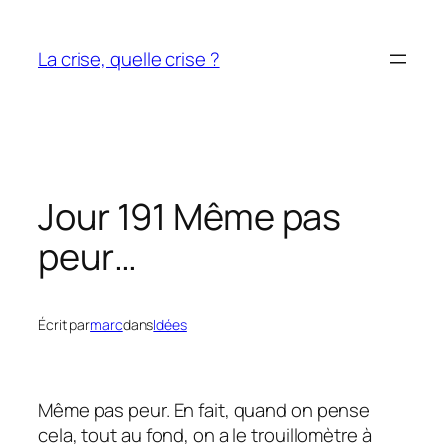
Aller
au
La crise, quelle crise ?
contenu
Jour 191 Même pas
peur…
Écrit par
marc
dans
Idées
Même pas peur. En fait, quand on pense
cela, tout au fond, on a le trouillomètre à