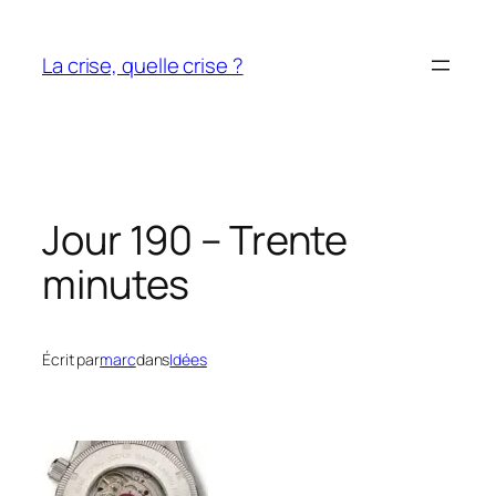
Aller
au
La crise, quelle crise ?
contenu
Jour 190 – Trente
minutes
Écrit par
marc
dans
Idées