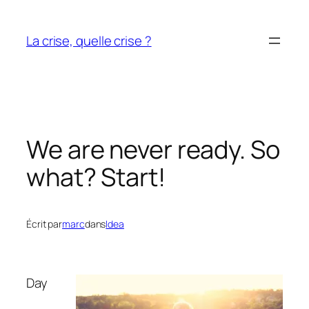
Aller
au
La crise, quelle crise ?
contenu
We are never ready. So
what? Start!
Écrit par
marc
dans
Idea
Day