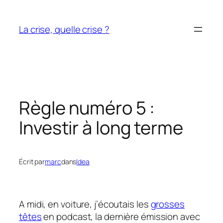
Aller
au
La crise, quelle crise ?
contenu
Règle numéro 5 :
Investir à long terme
Écrit par
marc
dans
Idea
A midi, en voiture, j’écoutais les
grosses
têtes
en podcast, la dernière émission avec