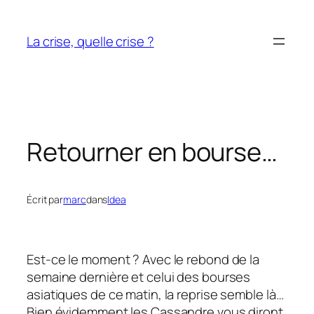
Aller
au
La crise, quelle crise ?
contenu
Retourner en bourse…
Écrit par
marc
dans
Idea
Est-ce le moment ? Avec le rebond de la
semaine dernière et celui des bourses
asiatiques de ce matin, la reprise semble là…
Bien évidemment les Cassandre vous diront