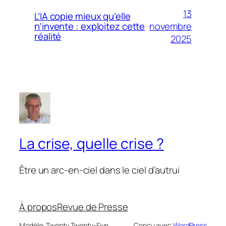
13
L’IA copie mieux qu’elle
novembre
n’invente : exploitez cette
réalité
2025
La crise, quelle crise ?
Être un arc-en-ciel dans le ciel d’autrui
À propos
Revue de Presse
Modèle: Twenty Twenty-Five
Conçu avec
WordPress