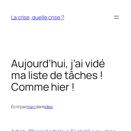
Aller
au
La crise, quelle crise ?
contenu
Aujourd’hui, j’ai vidé
ma liste de tâches !
Comme hier !
Écrit par
marc
dans
Idea