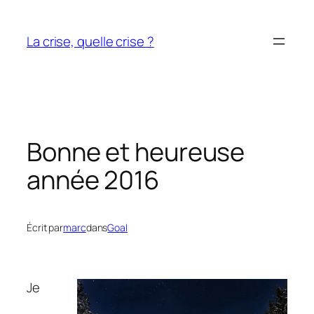
Aller
au
La crise, quelle crise ?
contenu
Bonne et heureuse
année 2016
Écrit par
marc
dans
Goal
Je