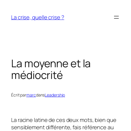
Aller
au
La crise, quelle crise ?
contenu
La moyenne et la
médiocrité
Écrit par
marc
dans
Leadership
La racine latine de ces deux mots, bien que
sensiblement différente, fais référence au