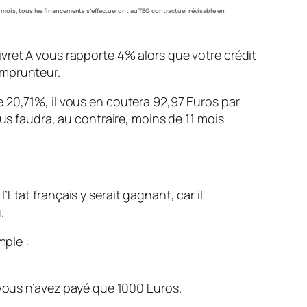
 mois, tous les financements s’effectueront au TEG contractuel révisable en
livret A vous rapporte 4% alors que votre crédit
emprunteur.
 20,71%, il vous en coutera 92,97 Euros par
us faudra, au contraire, moins de 11 mois
’Etat français y serait gagnant, car il
.
mple :
c vous n’avez payé que 1000 Euros.