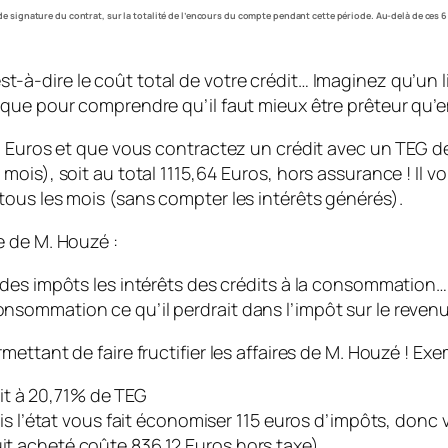
 signature du contrat, sur la totalité de l’encours du compte pendant cette période. Au-delà de ces 6
’est-à-dire le coût total de votre crédit… Imaginez qu’un 
ique pour comprendre qu’il faut mieux être prêteur qu’
0 Euros et que vous contractez un crédit avec un TEG de
ois), soit au total 1115,64 Euros, hors assurance ! Il vo
ous les mois (sans compter les intérêts générés).
e de M. Houzé :
e des impôts les intérêts des crédits à la consommation… l
consommation ce qu’il perdrait dans l’impôt sur le revenu
ttant de faire fructifier les affaires de M. Houzé ! Exe
it à 20,71% de TEG
, mais l’état vous fait économiser 115 euros d’impôts, don
uit acheté coûte 836,12 Euros hors taxe)