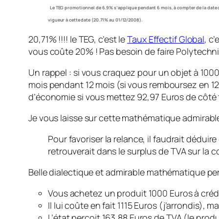
Le TEG promotionnel de 6.9% s’applique pendant 6 mois, à compter de la date de
vigueur à cette date (20.71% au 01/12/2008).
20,71% !!!! le TEG, c’est le
Taux Effectif Global
, c
vous coûte 20% ! Pas besoin de faire Polytechn
Un rappel : si vous craquez pour un objet à 100
mois pendant 12 mois (si vous remboursez en 12 m
d’économie si vous mettez 92,97 Euros de côté t
Je vous laisse sur cette mathématique admirabl
Pour favoriser la relance, il faudrait déduir
retrouverait dans le surplus de TVA sur la 
Belle dialectique et admirable mathématique perme
Vous achetez un produit 1000 Euros à créd
Il lui coûte en fait 1115 Euros (j’arrondis)
L’état perçoit 163,88 Euros de TVA (le prod