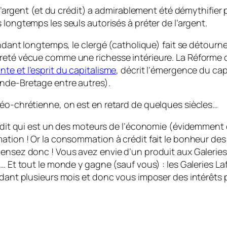
 l’argent (et du crédit) a admirablement été démythifier 
s longtemps les seuls autorisés à préter de l’argent.
endant longtemps, le clergé (catholique) fait se détourner
reté vécue comme une richesse intérieure. La Réforme ou
nte et l’esprit du capitalisme
, décrit l’émergence du ca
ande-Bretage entre autres).
déo-chrétienne, on est en retard de quelques siècles…
rédit qui est un des moteurs de l’économie (évidemment 
mation ! Or la consommation à crédit fait le bonheur de
Pensez donc ! Vous avez envie d’un produit aux Galeries 
… Et tout le monde y gagne (sauf vous) : les Galeries La
endant plusieurs mois et donc vous imposer des intérêts 