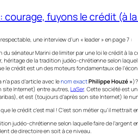
 : courage, fuyons le crédit (à
i respectable, une interview d’un « leader » en page 7 :
 du sénateur Marini de limiter par une loi le crédit à l
r, héritage de la tradition judéo-chrétienne selon laquell
 que le crédit est un des moteurs fondamentaux de l’éco
 n’a pas d’article avec le
nom exact
Philippe Houzé »
)?
 site Internet) entre autres,
LaSer
. Cette société est u
ibas), et est (toujours d’après son site Internet) le n
e le crédit c’est mal ! C’est son métier qu’il mettrait e
tion judéo-chrétienne selon laquelle faire de l’argent en
ent de directoire en soit à ce niveau.