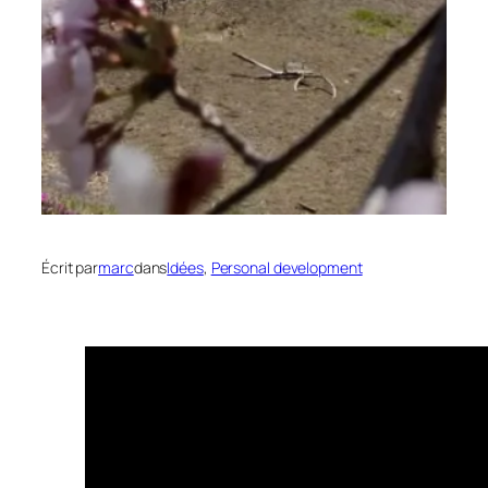
Écrit par
marc
dans
Idées
, 
Personal development