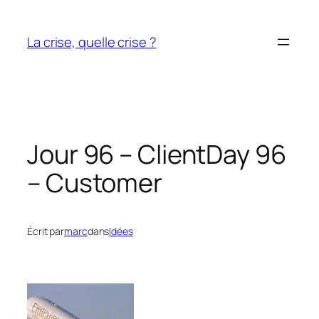
Aller
au
La crise, quelle crise ?
contenu
Jour 96 – Client
Day 96
– Customer
Écrit par
marc
dans
Idées