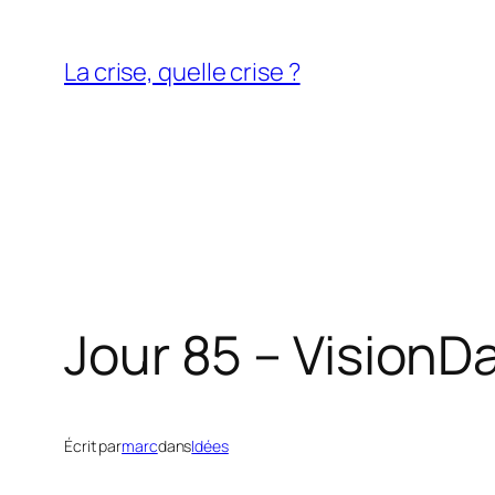
Aller
au
La crise, quelle crise ?
contenu
Jour 85 – Vision
Da
Écrit par
marc
dans
Idées