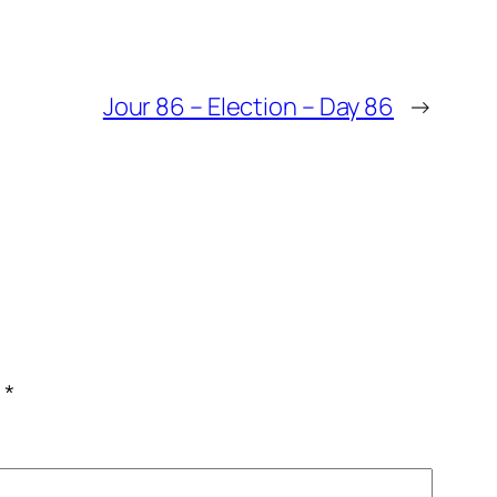
Jour 86 – Election – Day 86
→
c
*