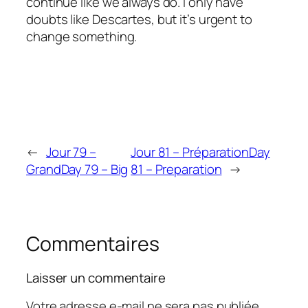
continue like we always do. I only have
doubts like Descartes, but it’s urgent to
change something.
←
Jour 79 –
Jour 81 – Préparation
Day
Grand
Day 79 – Big
81 – Preparation
→
Commentaires
Laisser un commentaire
Votre adresse e-mail ne sera pas publiée.