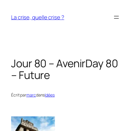
Aller
au
La crise, quelle crise ?
contenu
Jour 80 – Avenir
Day 80
– Future
Écrit par
marc
dans
Idées