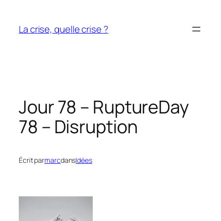
Aller
au
La crise, quelle crise ?
contenu
Jour 78 – Rupture
Day
78 – Disruption
Écrit par
marc
dans
Idées