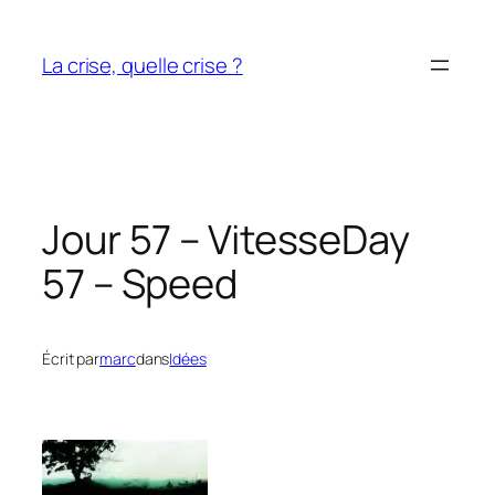
Aller
au
La crise, quelle crise ?
contenu
Jour 57 – Vitesse
Day
57 – Speed
Écrit par
marc
dans
Idées