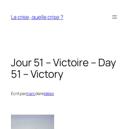
Aller
au
La crise, quelle crise ?
contenu
Jour 51 – Victoire – Day
51 – Victory
Écrit par
marc
dans
Idées