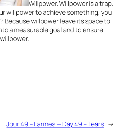
Willpower. Willpower is a trap.
our willpower to achieve something, you
 Because willpower leave its space to
t into a measurable goal and to ensure
 willpower.
Jour 49 – Larmes — Day 49 – Tears
→