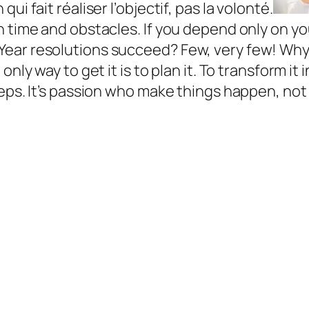
i fait réaliser l’objectif, pas la volonté.
h time and obstacles. If you depend only on y
ear resolutions succeed? Few, very few! Why?
only way to get it is to plan it. To transform i
teps. It’s passion who make things happen, not