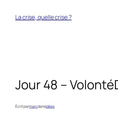
Aller
au
La crise, quelle crise ?
contenu
Jour 48 – Volonté
Écrit par
marc
dans
Idées