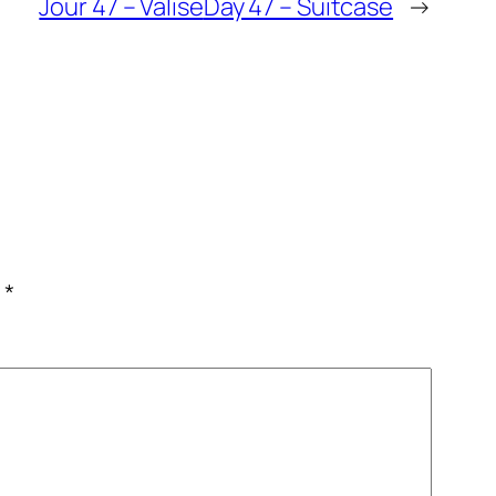
Jour 47 – Valise
Day 47 – Suitcase
→
c
*