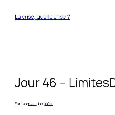
Aller
au
La crise, quelle crise ?
contenu
Jour 46 – Limites
D
Écrit par
marc
dans
Idées