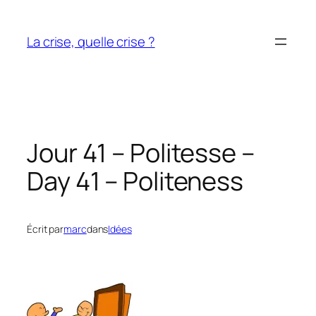
Aller
au
La crise, quelle crise ?
contenu
Jour 41 – Politesse –
Day 41 – Politeness
Écrit par
marc
dans
Idées