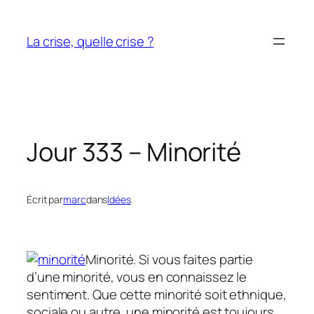
Aller
au
La crise, quelle crise ?
contenu
Jour 333 – Minorité
Écrit par
marc
dans
Idées
Minorité. Si vous faites partie
d’une minorité, vous en connaissez le
sentiment. Que cette minorité soit ethnique,
sociale ou autre, une minorité est toujours