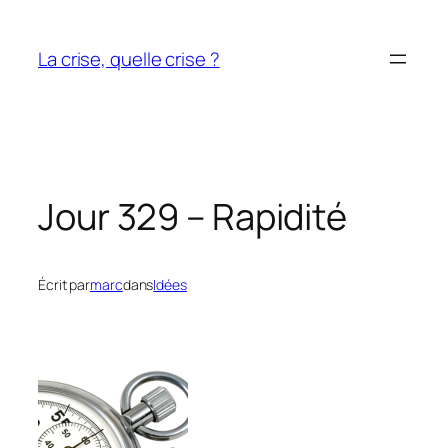
Aller
au
La crise, quelle crise ?
contenu
Jour 329 – Rapidité
Écrit par
marc
dans
Idées