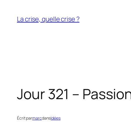
Aller
au
La crise, quelle crise ?
contenu
Jour 321 – Passio
Écrit par
marc
dans
Idées