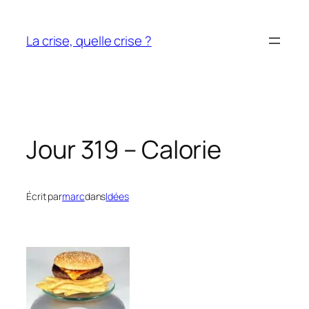
Aller
au
La crise, quelle crise ?
contenu
Jour 319 – Calorie
Écrit par
marc
dans
Idées