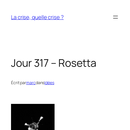
Aller
au
La crise, quelle crise ?
contenu
Jour 317 – Rosetta
Écrit par
marc
dans
Idées