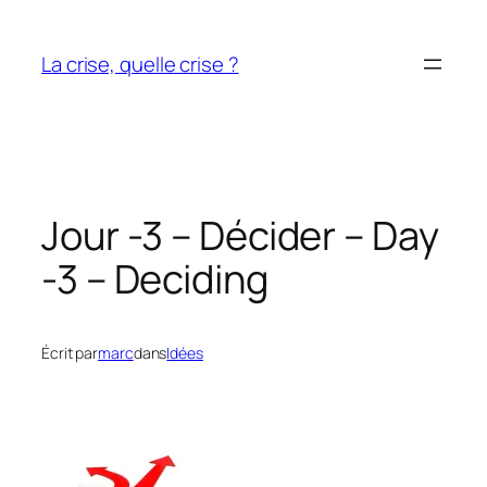
Aller
au
La crise, quelle crise ?
contenu
Jour -3 – Décider – Day
-3 – Deciding
Écrit par
marc
dans
Idées