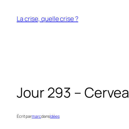
Aller
au
La crise, quelle crise ?
contenu
Jour 293 – Cerve
Écrit par
marc
dans
Idées