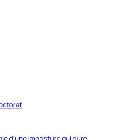
octorat
mie d’une imposture qui dure