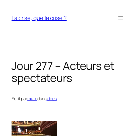
Aller
au
La crise, quelle crise ?
contenu
Jour 277 – Acteurs et
spectateurs
Écrit par
marc
dans
Idées