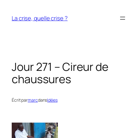
Aller
au
La crise, quelle crise ?
contenu
Jour 271 – Cireur de
chaussures
Écrit par
marc
dans
Idées