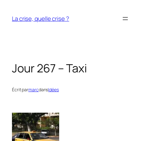
Aller
au
La crise, quelle crise ?
contenu
Jour 267 – Taxi
Écrit par
marc
dans
Idées