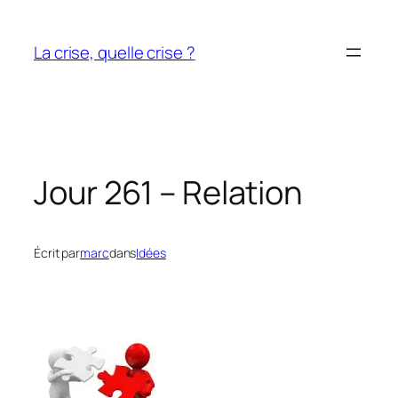
Aller
au
La crise, quelle crise ?
contenu
Jour 261 – Relation
Écrit par
marc
dans
Idées