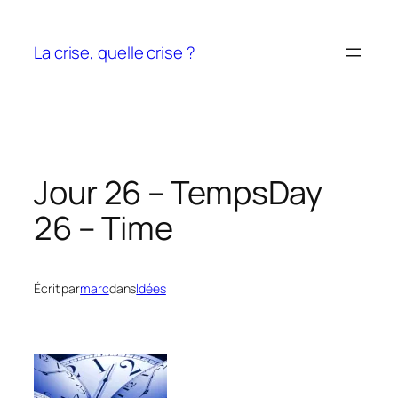
Aller
au
La crise, quelle crise ?
contenu
Jour 26 – Temps
Day
26 – Time
Écrit par
marc
dans
Idées