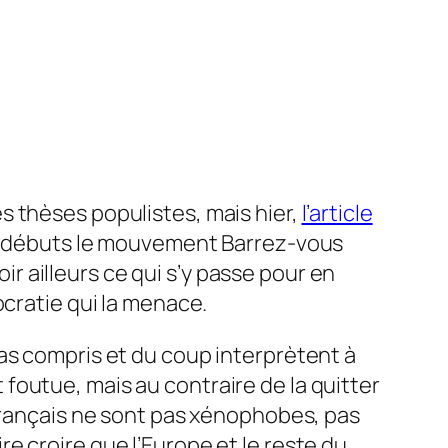
es thèses populistes, mais hier,
l’article
es débuts le mouvement Barrez-vous
voir ailleurs ce qui s’y passe pour en
ocratie qui la menace.
as compris et du coup interprètent à
st foutue, mais au contraire de la quitter
 Français ne sont pas xénophobes, pas
e croire que l’Europe et le reste du