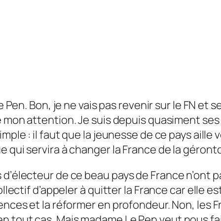
 Pen. Bon, je ne vais pas revenir sur le FN et s
ré mon attention. Je suis depuis quasiment s
imple : il faut que la jeunesse de ce pays aille 
e qui servira à changer la France de la géront
 d’électeur de ce beau pays de France n’ont p
llectif d’appeler à quitter la France car elle e
iences et la réformer en profondeur. Non, les
n tout cas. Mais madame Le Pen veut nous fair