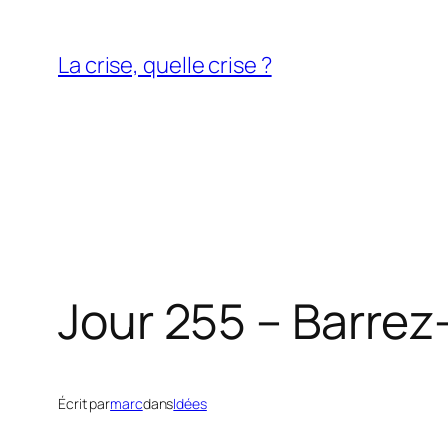
Aller
au
La crise, quelle crise ?
contenu
Jour 255 – Barrez
Écrit par
marc
dans
Idées