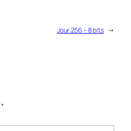
Jour 256 – 8 bits
→
c
*