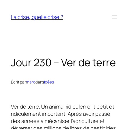
Aller
au
La crise, quelle crise ?
contenu
Jour 230 – Ver de terre
Écrit par
marc
dans
Idées
Ver de terre. Un animal ridiculement petit et
ridiculement important. Après avoir passé
des années à mécaniser l’agriculture et
déverser des millions de litres de pesticides,